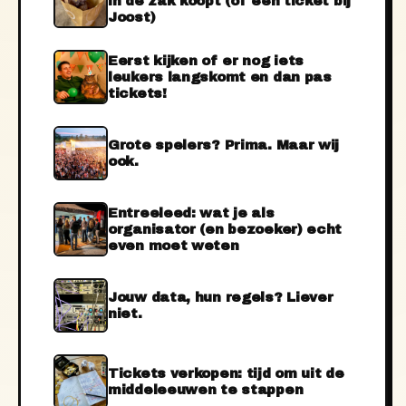
in de zak koopt (of een ticket bij
Joost)
Eerst kijken of er nog iets
leukers langskomt en dan pas
tickets!
Grote spelers? Prima. Maar wij
ook.
Entreeleed: wat je als
organisator (en bezoeker) echt
even moet weten
Jouw data, hun regels? Liever
niet.
Tickets verkopen: tijd om uit de
middeleeuwen te stappen