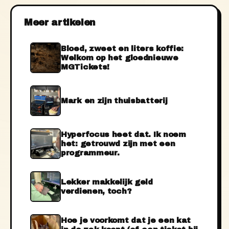
Meer artikelen
Bloed, zweet en liters koffie:
Welkom op het gloednieuwe
MGTickets!
Mark en zijn thuisbatterij
Hyperfocus heet dat. Ik noem
het: getrouwd zijn met een
programmeur.
Lekker makkelijk geld
verdienen, toch?
Hoe je voorkomt dat je een kat