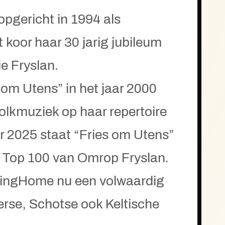
opgericht in 1994 als
 koor haar 30 jarig jubileum
e Fryslan.
om Utens” in het jaar 2000
olkmuziek op haar repertoire
r 2025 staat “Fries om Utens”
 de Top 100 van Omrop Fryslan.
llingHome nu een volwaardig
erse, Schotse ook Keltische