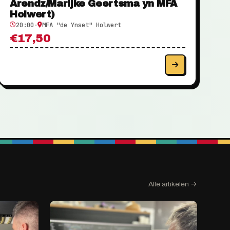
Arendz/Marijke Geertsma yn MFA
Holwert)
20:00
·
MFA "de Ynset" Holwert
€17,50
Alle artikelen →