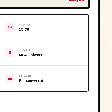
AANVANG
15:30
LOCATIE
MFA Holwert
BETALEN
Pin aanwezig