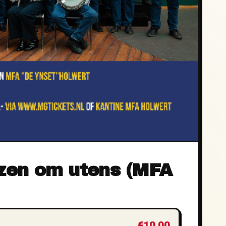
ezen om utens (MFA
€10,00