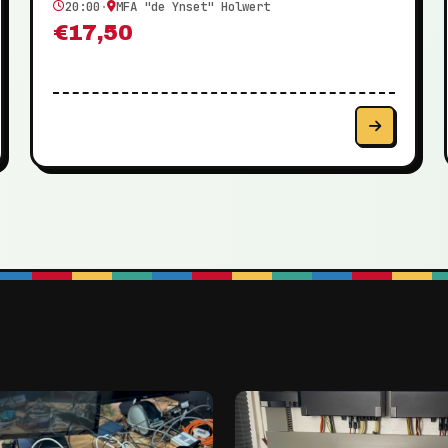
20:00
·
MFA "de Ynset" Holwert
€17,50