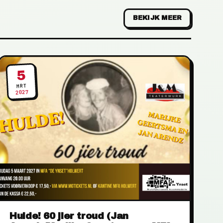
BEKIJK MEER
5
MRT
2027
Hulde! 60 jier troud (Jan