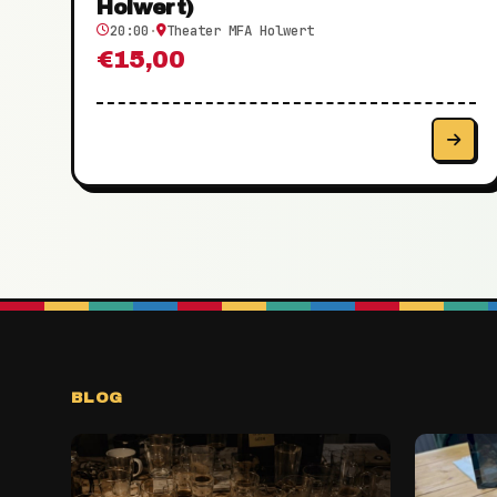
Holwert)
20:00
·
Theater MFA Holwert
€15,00
BLOG